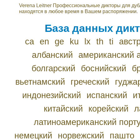
Verena Leitner Профессиональные дикторы для ду
находятся в любое время в Вашем распоряжении.
База данных дикт
ca
en
ge
ku
lx
th
ti
авст
албанский
американский 
болгарский
боснийский
б
вьетнамский
греческий
гуджа
индонезийский
испанский
и
китайский
корейский
л
латиноамериканский порту
немецкий
норвежский
пашто