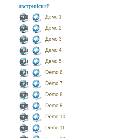
австрийский
Демо 1
Демо 2
Демо 3
Демо 4
Демо 5
Demo 6
Demo 7
Demo 8
Demo 9
Demo 10
Demo 11