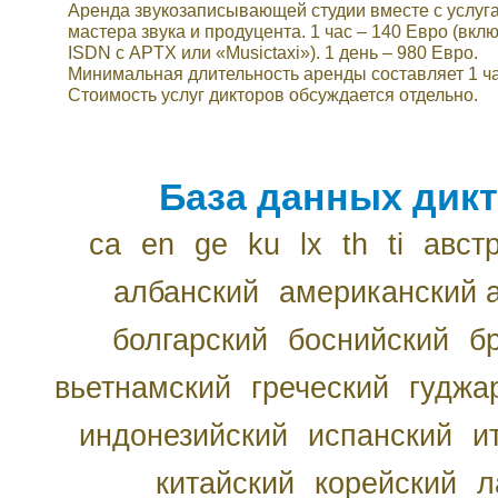
Аренда звукозаписывающей студии вместе с услуг
мастера звука и продуцента. 1 час – 140 Евро (вкл
ISDN с APTX или «Musictaxi»). 1 день – 980 Евро.
Минимальная длительность аренды составляет 1 ча
Стоимость услуг дикторов обсуждается отдельно.
База данных дикт
ca
en
ge
ku
lx
th
ti
авст
албанский
американский 
болгарский
боснийский
б
вьетнамский
греческий
гуджа
индонезийский
испанский
и
китайский
корейский
л