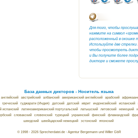
Для того, чтобы прослуш
нажмите на символ «гром
расположенный в окошке т
Используйте две стрелки 
чтобы просмотреть дикт
и Вы получите более под
дикторе и сможете прослу
База данных дикторов - Носитель языка
 английский
австрийский
албанский
американский английский
арабский
африкаан
греческий
гуджарати (Индия)
датский
датский
иврит
индонезийский
испанский
й испанский
латиноамериканский португальский
латышский
литовский
немецкий
ербский
словакский
словенский
турецкий
украинский
финский
фламандский
фра
шведский
швейцарский немецкий
эстонский
японский
© 1998 - 2026 Sprecherdatei.de - Agentur Bergemann und Willer GbR