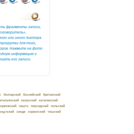
ать фрагменты записи,
коговоритель»,
ого или иного диктора.
прокрутки для того,
оров. Нажмите на фото
робную информацию о
шать его записи.
с
болгарский
боснийский
британский
итальянский
казахский
каталанский
норвежский
пашто
персидский
польский
нцузский
хинди
хорватский
чешский