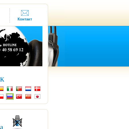
Контакт
к
ка