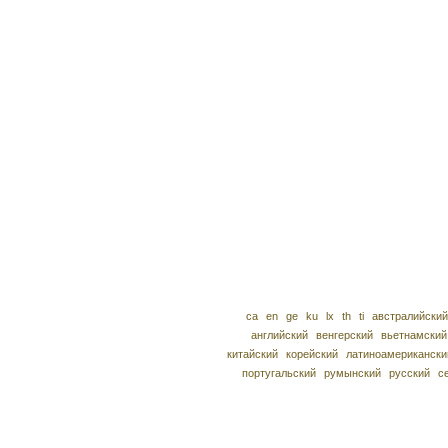
ca
en
ge
ku
lx
th
ti
австралийский
английский
венгерский
вьетнамский
китайский
корейский
латиноамерикански
португальский
румынский
русский
с