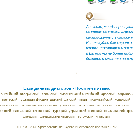
Для того, чтобы прослуш
нажмите на символ «гром
расположенный в окошке т
Используйте две стрелки 
чтобы просмотреть дикт
и Вы получите более под
дикторе и сможете прослу
База данных дикторов - Носитель языка
 английский
австрийский
албанский
американский английский
арабский
африкаан
греческий
гуджарати (Индия)
датский
датский
иврит
индонезийский
испанский
й испанский
латиноамериканский португальский
латышский
литовский
немецкий
ербский
словакский
словенский
турецкий
украинский
финский
фламандский
фра
шведский
швейцарский немецкий
эстонский
японский
© 1998 - 2026 Sprecherdatei.de - Agentur Bergemann und Willer GbR