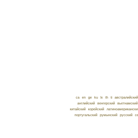
ca
en
ge
ku
lx
th
ti
австралийский
английский
венгерский
вьетнамский
китайский
корейский
латиноамерикански
португальский
румынский
русский
с