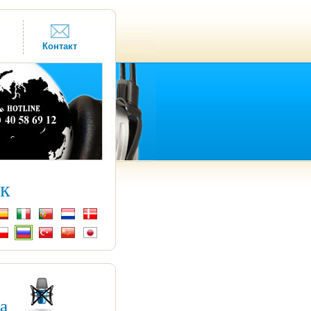
Контакт
к
ка