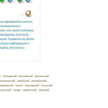
ать фрагменты записи,
коговоритель»,
ого или иного диктора.
прокрутки для того,
оров. Нажмите на фото
робную информацию о
шать его записи.
с
болгарский
боснийский
британский
итальянский
казахский
каталанский
норвежский
пашто
персидский
польский
нцузский
хинди
хорватский
чешский