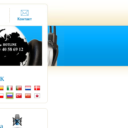
Контакт
к
ка