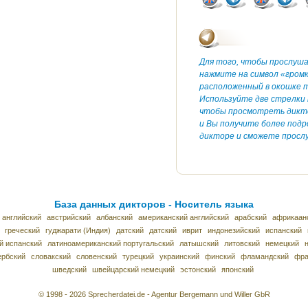
Для того, чтобы прослуш
нажмите на символ «гром
расположенный в окошке т
Используйте две стрелки 
чтобы просмотреть дикт
и Вы получите более под
дикторе и сможете прослу
База данных дикторов - Носитель языка
 английский
австрийский
албанский
американский английский
арабский
африкаан
греческий
гуджарати (Индия)
датский
датский
иврит
индонезийский
испанский
й испанский
латиноамериканский португальский
латышский
литовский
немецкий
ербский
словакский
словенский
турецкий
украинский
финский
фламандский
фра
шведский
швейцарский немецкий
эстонский
японский
© 1998 - 2026 Sprecherdatei.de - Agentur Bergemann und Willer GbR