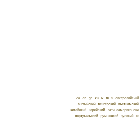
ca
en
ge
ku
lx
th
ti
австралийский
английский
венгерский
вьетнамский
китайский
корейский
латиноамерикански
португальский
румынский
русский
с