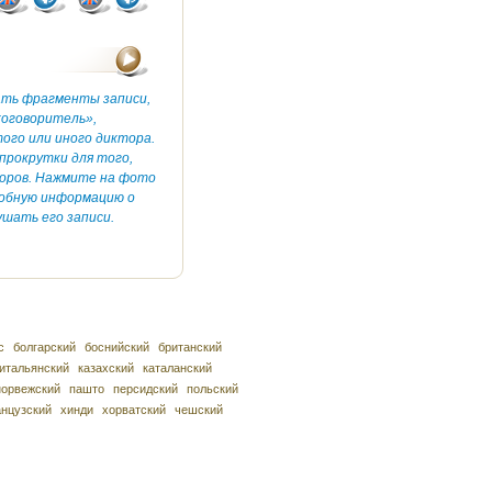
ать фрагменты записи,
коговоритель»,
ого или иного диктора.
прокрутки для того,
оров. Нажмите на фото
робную информацию о
шать его записи.
с
болгарский
боснийский
британский
итальянский
казахский
каталанский
норвежский
пашто
персидский
польский
нцузский
хинди
хорватский
чешский