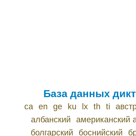
База данных дикт
ca
en
ge
ku
lx
th
ti
авст
албанский
американский 
болгарский
боснийский
б