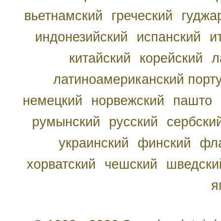
вьетнамский
греческий
гуджа
индонезийский
испанский
и
китайский
корейский
л
латиноамериканский порту
немецкий
норвежский
пашто
румынский
русский
сербски
украинский
финский
фл
хорватский
чешский
шведски
я