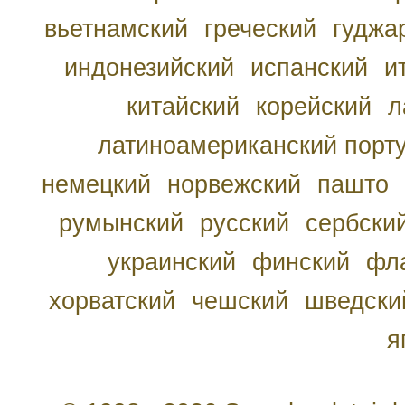
вьетнамский
греческий
гуджа
индонезийский
испанский
и
китайский
корейский
л
латиноамериканский порту
немецкий
норвежский
пашто
румынский
русский
сербски
украинский
финский
фл
хорватский
чешский
шведски
я