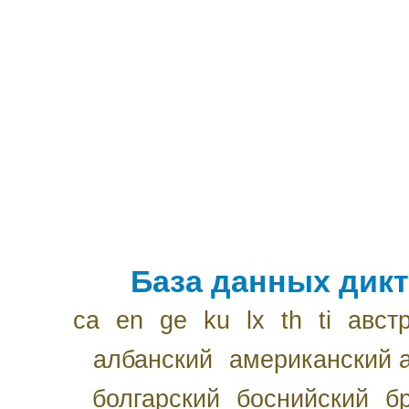
База данных дикт
ca
en
ge
ku
lx
th
ti
авст
албанский
американский 
болгарский
боснийский
б