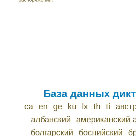
База данных дикт
ca
en
ge
ku
lx
th
ti
авст
албанский
американский 
болгарский
боснийский
б