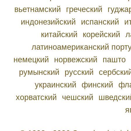
вьетнамский
греческий
гуджа
индонезийский
испанский
и
китайский
корейский
л
латиноамериканский порту
немецкий
норвежский
пашто
румынский
русский
сербски
украинский
финский
фл
хорватский
чешский
шведски
я