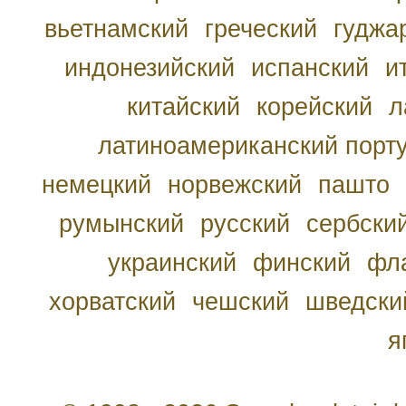
вьетнамский
греческий
гуджа
индонезийский
испанский
и
китайский
корейский
л
латиноамериканский порту
немецкий
норвежский
пашто
румынский
русский
сербски
украинский
финский
фл
хорватский
чешский
шведски
я