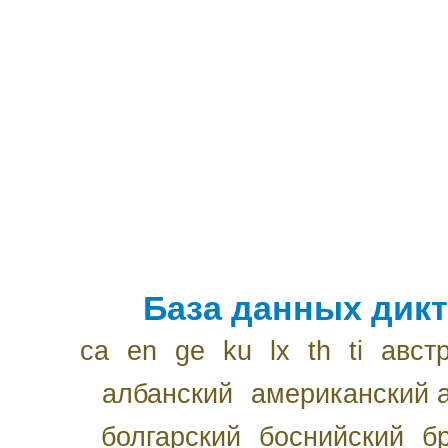
База данных дикт
ca
en
ge
ku
lx
th
ti
авст
албанский
американский 
болгарский
боснийский
б