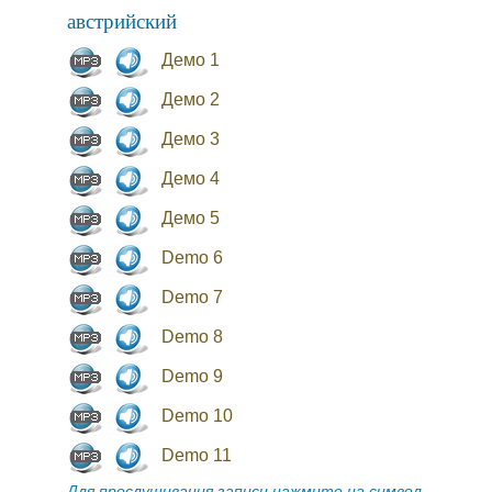
австрийский
Демо 1
Демо 2
Демо 3
Демо 4
Демо 5
Demo 6
Demo 7
Demo 8
Demo 9
Demo 10
Demo 11
Для прослушивания записи нажмите на символ