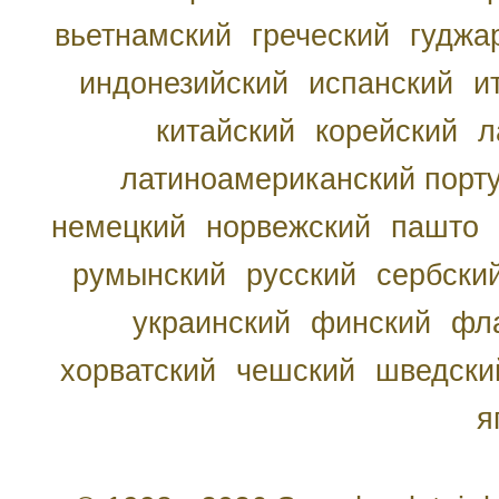
вьетнамский
греческий
гуджа
индонезийский
испанский
и
китайский
корейский
л
латиноамериканский порту
немецкий
норвежский
пашто
румынский
русский
сербски
украинский
финский
фл
хорватский
чешский
шведски
я