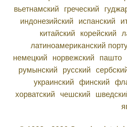
вьетнамский
греческий
гуджа
индонезийский
испанский
и
китайский
корейский
л
латиноамериканский порту
немецкий
норвежский
пашто
румынский
русский
сербски
украинский
финский
фл
хорватский
чешский
шведски
я