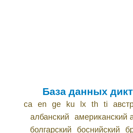
База данных дикт
ca
en
ge
ku
lx
th
ti
авст
албанский
американский 
болгарский
боснийский
б