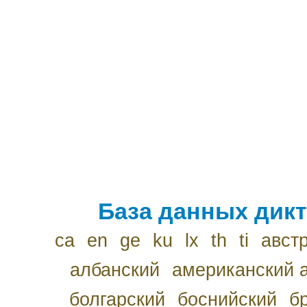
База данных дикт
ca
en
ge
ku
lx
th
ti
авст
албанский
американский 
болгарский
боснийский
б