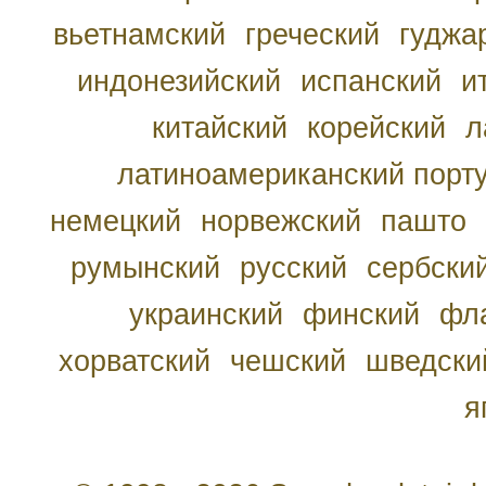
вьетнамский
греческий
гуджа
индонезийский
испанский
и
китайский
корейский
л
латиноамериканский порту
немецкий
норвежский
пашто
румынский
русский
сербски
украинский
финский
фл
хорватский
чешский
шведски
я