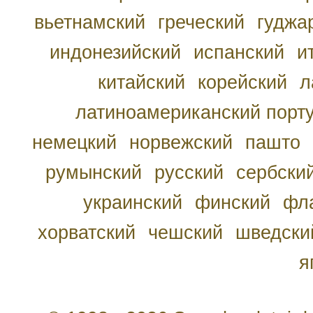
вьетнамский
греческий
гуджа
индонезийский
испанский
и
китайский
корейский
л
латиноамериканский порту
немецкий
норвежский
пашто
румынский
русский
сербски
украинский
финский
фл
хорватский
чешский
шведски
я