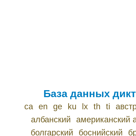
База данных дикт
ca
en
ge
ku
lx
th
ti
авст
албанский
американский 
болгарский
боснийский
б