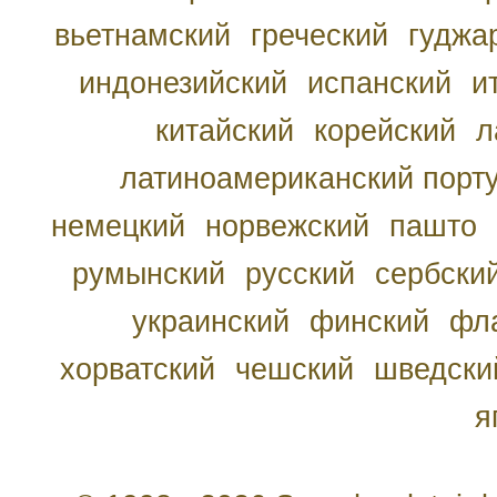
вьетнамский
греческий
гуджа
индонезийский
испанский
и
китайский
корейский
л
латиноамериканский порту
немецкий
норвежский
пашто
румынский
русский
сербски
украинский
финский
фл
хорватский
чешский
шведски
я