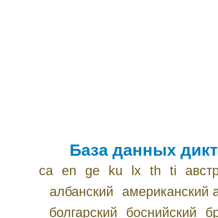
База данных дикт
ca
en
ge
ku
lx
th
ti
авст
албанский
американский 
болгарский
боснийский
б