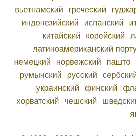
вьетнамский
греческий
гуджа
индонезийский
испанский
и
китайский
корейский
л
латиноамериканский порту
немецкий
норвежский
пашто
румынский
русский
сербски
украинский
финский
фл
хорватский
чешский
шведски
я