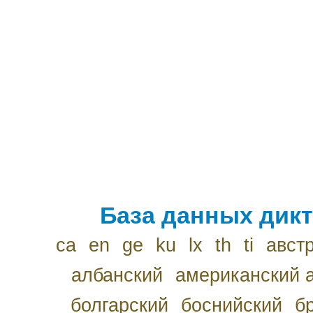
База данных дикт
ca
en
ge
ku
lx
th
ti
авст
албанский
американский 
болгарский
боснийский
б