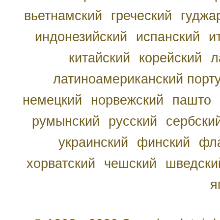
вьетнамский
греческий
гуджа
индонезийский
испанский
и
китайский
корейский
л
латиноамериканский порту
немецкий
норвежский
пашто
румынский
русский
сербски
украинский
финский
фл
хорватский
чешский
шведски
я