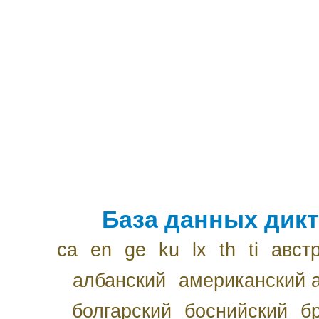
База данных дикт
ca
en
ge
ku
lx
th
ti
авст
албанский
американский 
болгарский
боснийский
б