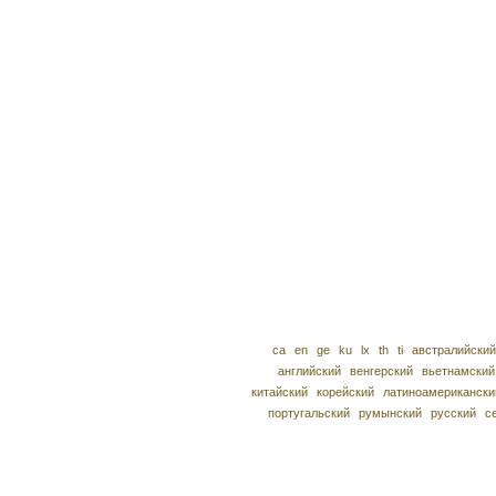
ca
en
ge
ku
lx
th
ti
австралийский
английский
венгерский
вьетнамский
китайский
корейский
латиноамерикански
португальский
румынский
русский
с