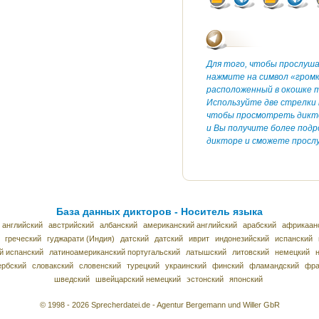
Для того, чтобы прослуш
нажмите на символ «гром
расположенный в окошке т
Используйте две стрелки 
чтобы просмотреть дикт
и Вы получите более под
дикторе и сможете прослу
База данных дикторов - Носитель языка
 английский
австрийский
албанский
американский английский
арабский
африкаан
греческий
гуджарати (Индия)
датский
датский
иврит
индонезийский
испанский
й испанский
латиноамериканский португальский
латышский
литовский
немецкий
ербский
словакский
словенский
турецкий
украинский
финский
фламандский
фра
шведский
швейцарский немецкий
эстонский
японский
© 1998 - 2026 Sprecherdatei.de - Agentur Bergemann und Willer GbR