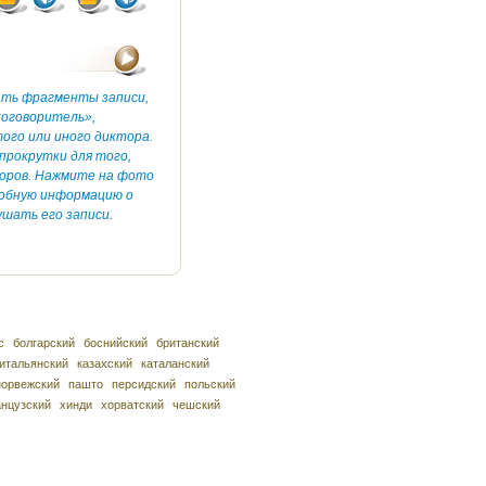
ать фрагменты записи,
коговоритель»,
ого или иного диктора.
прокрутки для того,
оров. Нажмите на фото
робную информацию о
шать его записи.
с
болгарский
боснийский
британский
итальянский
казахский
каталанский
норвежский
пашто
персидский
польский
нцузский
хинди
хорватский
чешский