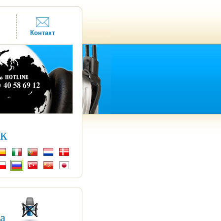
Контакт
к
ка