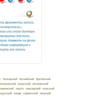
ать фрагменты записи,
коговоритель»,
ого или иного диктора.
прокрутки для того,
оров. Нажмите на фото
робную информацию о
шать его записи.
с
болгарский
боснийский
британский
итальянский
казахский
каталанский
норвежский
пашто
персидский
польский
нцузский
хинди
хорватский
чешский