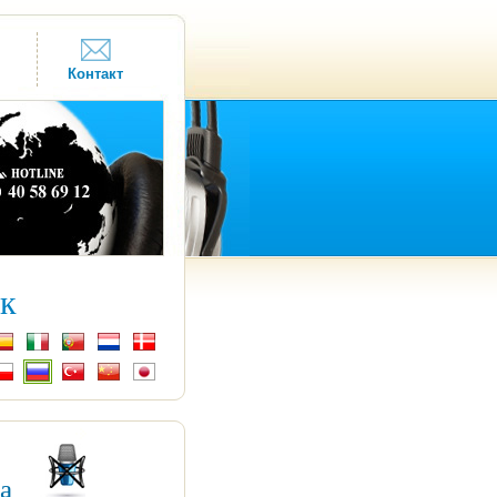
Контакт
к
ка