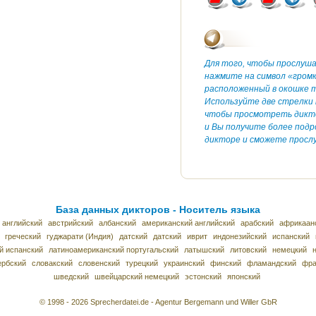
Для того, чтобы прослуш
нажмите на символ «гром
расположенный в окошке т
Используйте две стрелки 
чтобы просмотреть дикт
и Вы получите более под
дикторе и сможете прослу
База данных дикторов - Носитель языка
 английский
австрийский
албанский
американский английский
арабский
африкаан
греческий
гуджарати (Индия)
датский
датский
иврит
индонезийский
испанский
й испанский
латиноамериканский португальский
латышский
литовский
немецкий
ербский
словакский
словенский
турецкий
украинский
финский
фламандский
фра
шведский
швейцарский немецкий
эстонский
японский
© 1998 - 2026 Sprecherdatei.de - Agentur Bergemann und Willer GbR