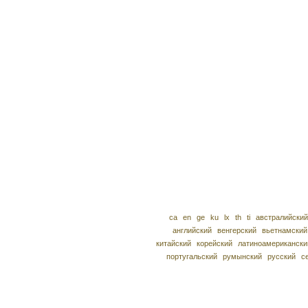
ca
en
ge
ku
lx
th
ti
австралийский
английский
венгерский
вьетнамский
китайский
корейский
латиноамерикански
португальский
румынский
русский
с