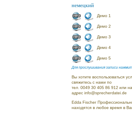
немецкий
Демо 1
Демо 2
Демо 3
Демо 4
Демо 5
Для прослушивания записи нажмит
Вы хотите воспользоваться усл
свяжитесь с нами по
тел. 0049 30 405 86 912 или 
адрес info@sprecherdatei.de
Edda Fischer Профессиональн
находятся в любое время в В