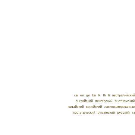
ca
en
ge
ku
lx
th
ti
австралийский
английский
венгерский
вьетнамский
китайский
корейский
латиноамерикански
португальский
румынский
русский
с