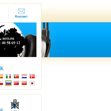
Контакт
к
ка