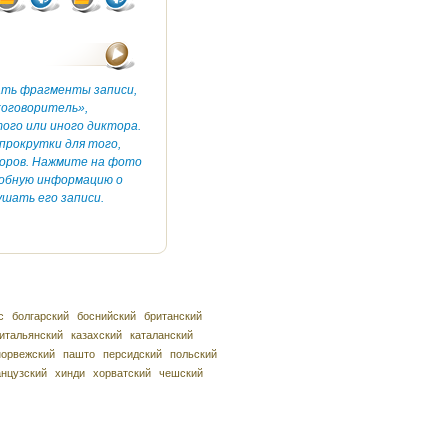
ать фрагменты записи,
коговоритель»,
ого или иного диктора.
прокрутки для того,
оров. Нажмите на фото
робную информацию о
шать его записи.
с
болгарский
боснийский
британский
итальянский
казахский
каталанский
норвежский
пашто
персидский
польский
нцузский
хинди
хорватский
чешский