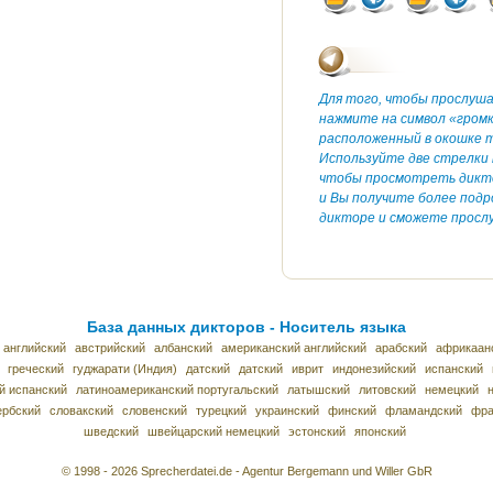
Для того, чтобы прослуш
нажмите на символ «гром
расположенный в окошке т
Используйте две стрелки 
чтобы просмотреть дикт
и Вы получите более под
дикторе и сможете прослу
База данных дикторов - Носитель языка
 английский
австрийский
албанский
американский английский
арабский
африкаан
греческий
гуджарати (Индия)
датский
датский
иврит
индонезийский
испанский
й испанский
латиноамериканский португальский
латышский
литовский
немецкий
ербский
словакский
словенский
турецкий
украинский
финский
фламандский
фра
шведский
швейцарский немецкий
эстонский
японский
© 1998 - 2026 Sprecherdatei.de - Agentur Bergemann und Willer GbR