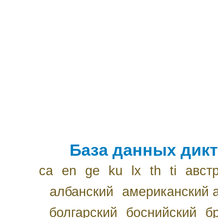
База данных дикт
ca
en
ge
ku
lx
th
ti
авст
албанский
американский 
болгарский
боснийский
б