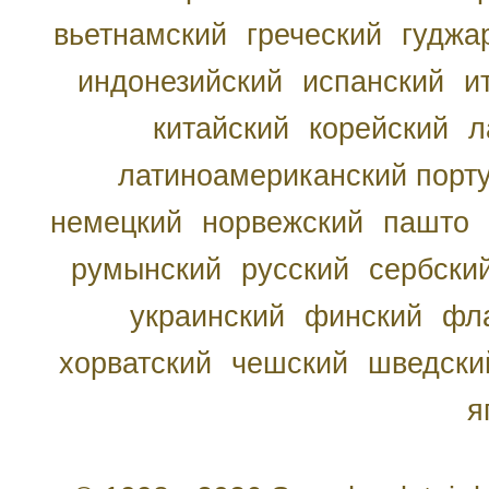
вьетнамский
греческий
гуджа
индонезийский
испанский
и
китайский
корейский
л
латиноамериканский порту
немецкий
норвежский
пашто
румынский
русский
сербски
украинский
финский
фл
хорватский
чешский
шведски
я