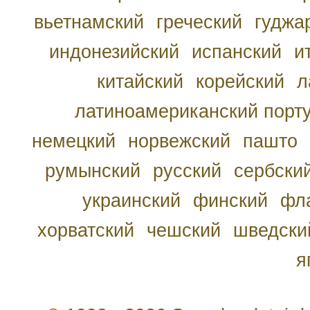
вьетнамский
греческий
гуджа
индонезийский
испанский
и
китайский
корейский
л
латиноамериканский порту
немецкий
норвежский
пашто
румынский
русский
сербски
украинский
финский
фл
хорватский
чешский
шведски
я