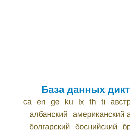
База данных дикт
ca
en
ge
ku
lx
th
ti
авст
албанский
американский 
болгарский
боснийский
б