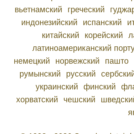
вьетнамский
греческий
гуджа
индонезийский
испанский
и
китайский
корейский
л
латиноамериканский порту
немецкий
норвежский
пашто
румынский
русский
сербски
украинский
финский
фл
хорватский
чешский
шведски
я