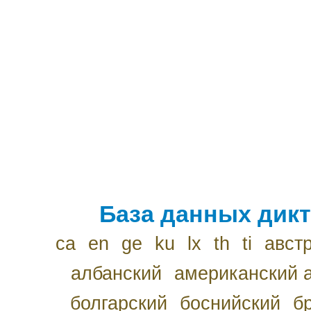
База данных дикт
ca
en
ge
ku
lx
th
ti
авст
албанский
американский 
болгарский
боснийский
б