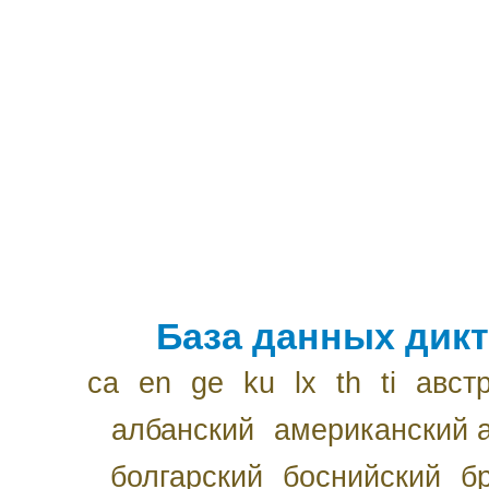
База данных дикт
ca
en
ge
ku
lx
th
ti
авст
албанский
американский 
болгарский
боснийский
б