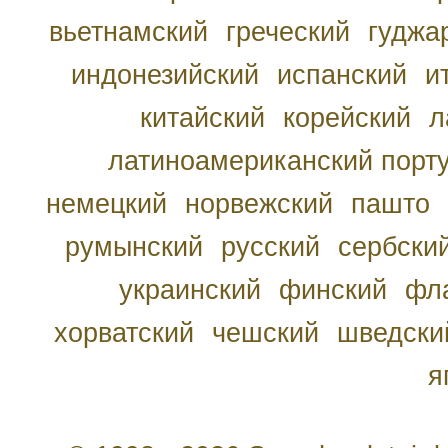
вьетнамский
греческий
гуджа
индонезийский
испанский
и
китайский
корейский
л
латиноамериканский порту
немецкий
норвежский
пашто
румынский
русский
сербски
украинский
финский
фл
хорватский
чешский
шведски
я